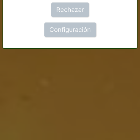
Rechazar
Configuración