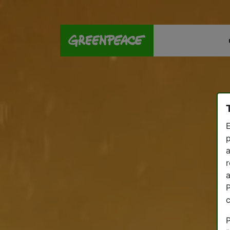
E
p
a
r
a
P
P