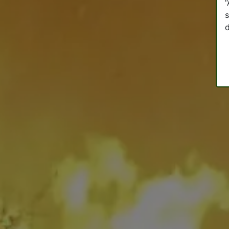
“
s
d