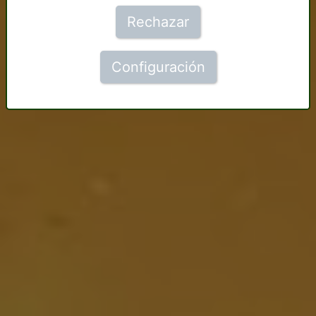
Rechazar
Configuración