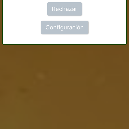
Rechazar
Configuración