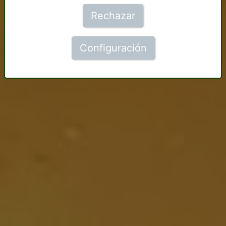
Rechazar
Configuración