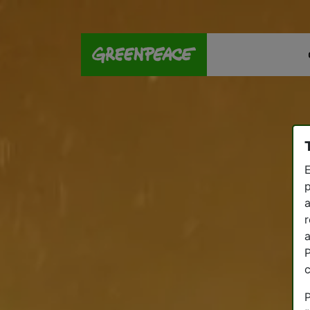
E
p
a
r
a
P
P