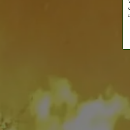
“
s
d