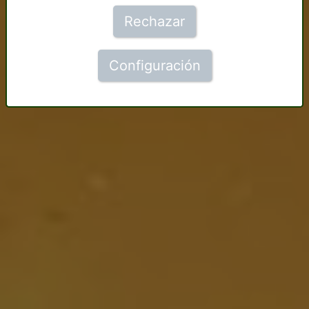
Rechazar
Configuración