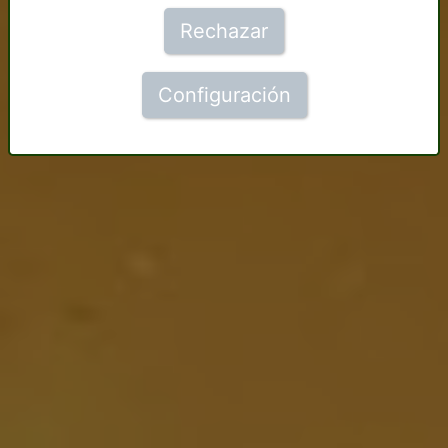
Rechazar
Configuración