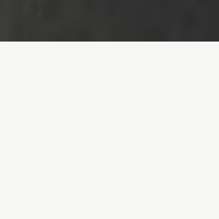
Inicio
/
Noticias
/
32 años después de Chernóbil, Rusia prepara un
“Chernóbil sobre hielo”
Entrada de blog por
Greenpeace España
- 26-
04-2018
32 años después de
Chernóbil, Rusia prepara