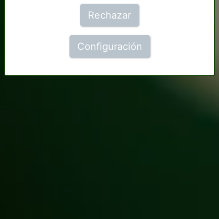
Rechazar
Configuración