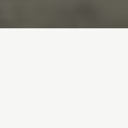
Inicio
/
Noticias
/
Los 100 días del Gobierno. Algunos gestos y
pocas iniciativas concretas
Entrada de blog por
Cecilia Carballo
- 07-09-
2018
Los 100 días del
Gobierno. Algunos