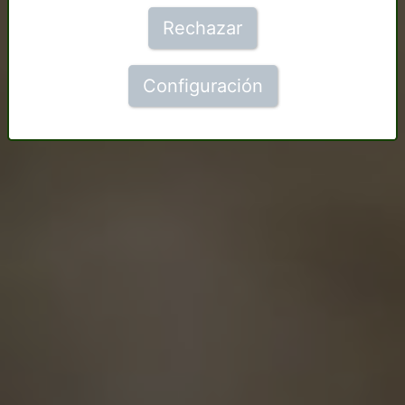
Rechazar
Configuración