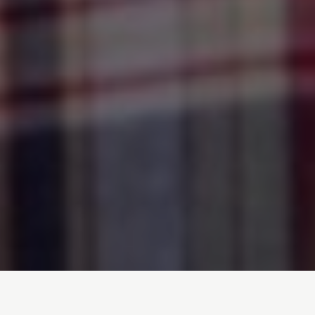
Inicio
/
Noticias
/
¿Por qué seguimos pidiendo justicia para Berta