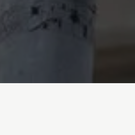
Inicio
/
Quiénes somos
/
Informes anuales
/
Informe anual 2021
/
Ciudades más verdes y transporte con sentido
La forma en la que