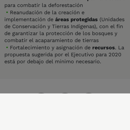
para combatir la deforestación
Reanudación de la creación e
implementación de
áreas protegidas
(Unidades
de Conservación y Tierras Indígenas), con el fin
de garantizar la protección de los bosques y
combatir el acaparamiento de tierras
Fortalecimiento y asignación de
recursos
. La
propuesta sugerida por el Ejecutivo para 2020
está por debajo del mínimo necesario.
¡ Comparte !