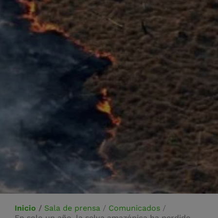
Inicio
/
Sala de prensa
/
Comunicados
/
En solo un año, la selva amazónica ha perdido