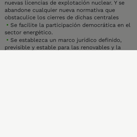
nuevas licencias de explotación nuclear. Y se
abandone cualquier nueva normativa que
obstaculice los cierres de dichas centrales
Se facilite la participación democrática en el
sector energético.
Se establezca un marco jurídico definido,
previsible y estable para las renovables y la
eficiencia energética, para favorecer las
inversiones y asegurar el cumplimiento de los
objetivos.
Se asegure que la transición a este sistema
energético limpio y sostenible es justa e
inclusiva.