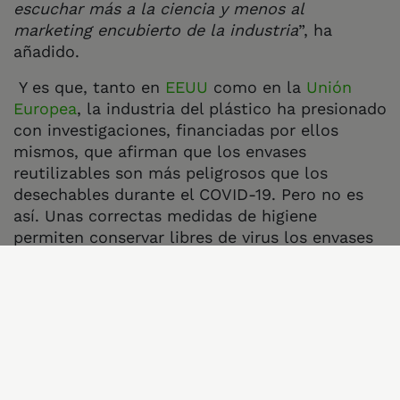
escuchar más a la ciencia y menos al
marketing encubierto de la industria
”, ha
añadido.
Y es que, tanto en
EEUU
como en la
Unión
Europea
, la industria del plástico ha presionado
con investigaciones, financiadas por ellos
mismos, que afirman que los envases
reutilizables son más peligrosos que los
desechables durante el COVID-19. Pero no es
así. Unas correctas medidas de higiene
permiten conservar libres de virus los envases
reutilizables y e
l contacto con las superficies
no es, además, la
principal forma
en la que
estamos expuestos al virus.
El plástico innecesario es perjudicial, por lo
que restaurantes, tiendas, supermercados y
otros establecimientos pueden servir sus