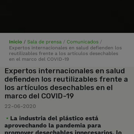
Inicio
/
Sala de prensa
/
Comunicados
/
Expertos internacionales en salud defienden los
reutilizables frente a los artículos desechables
en el marco del COVID-19
Expertos internacionales en salud
defienden los reutilizables frente a
los artículos desechables en el
marco del COVID-19
22-06-2020
La industria del plástico está
aprovechando la pandemia para
promover desechables innecesarios, lo