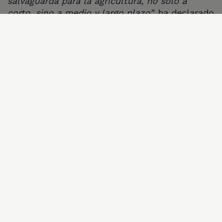
salvaguarda para la agricultura, no solo a
corto, sino a medio y largo plazo”,
ha declarado
Helena Moreno, responsable de Agricultura y
Sistemas Alimentarios sostenibles de
Greenpeace
Si el Parlamento Europeo vota a favor de
acelerar la propuesta de flexibilizar los
requisitos medioambientales para los
agricultores, la siguiente votación sobre el
contenido de la propuesta de la Comisión será
en su última sesión plenaria del 22 al 25 de
abril.