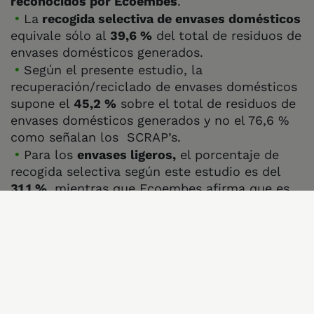
reconocidos por Ecoembes
.
La
recogida selectiva de envases domésticos
equivale sólo al
39,6 %
del total de residuos de
envases domésticos generados.
Según el presente estudio, la
recuperación/reciclado de envases domésticos
supone el
45,2 %
sobre el total de residuos de
envases domésticos generados y no el 76,6 %
como señalan los SCRAP’s.
Para los
envases ligeros,
el porcentaje de
recogida selectiva según este estudio es del
31,1 %
, mientras que Ecoembes afirma que es
del 66,4 %.
Dado que el R.D. 1055/2022 establece para la
recogida selectiva global de envases el 60 %
para el periodo transitorio hasta 2025, los
resultados del presente estudio demuestran
que este objetivo estaría lejos de alcanzarse,
mientras que según los datos de los SCRAP’s