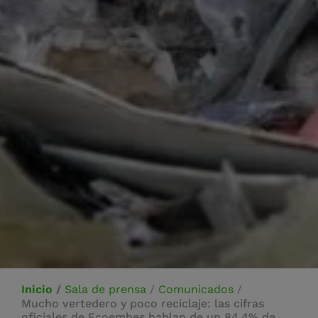
Inicio
/
Sala de prensa
/
Comunicados
/
Mucho vertedero y poco reciclaje: las cifras
oficiales de Ecoembes hablan de un 84,4% de