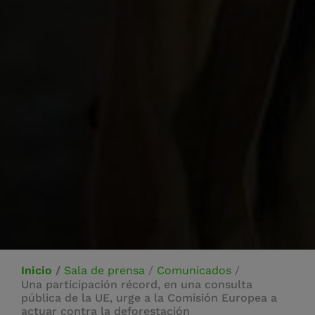
Inicio
/
Sala de prensa
/
Comunicados
/
Una participación récord, en una consulta
pública de la UE, urge a la Comisión Europea a
actuar contra la deforestación