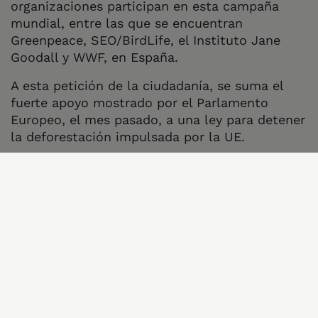
organizaciones participan en esta campaña
mundial, entre las que se encuentran
Greenpeace, SEO/BirdLife, el Instituto Jane
Goodall y WWF, en España.
A esta petición de la ciudadanía, se suma el
fuerte apoyo mostrado por el Parlamento
Europeo, el mes pasado, a una ley para detener
la deforestación impulsada por la UE.
A escala mundial,
la UE es
responsable de más
del 10%
de la destrucción de los bosques
,
impulsada por el consumo de productos
básicos como carne, lácteos, soja para
alimentación animal, aceite de palma, caucho,
café y cacao. Desde 2015, cada año se han
perdido 10 millones de hectáreas (una
superficie más grande que Portugal) de
bosques en todo el
mundo debido a la