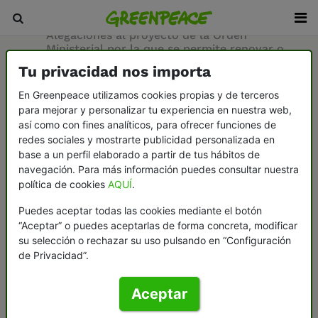
Inicio
/
Sala de prensa
/
Documentos
/
Alegaciones al proyecto de la Orden
Ministerial por la que se permite renovar o
construir 1200MW de plantas de
Tu privacidad nos importa
cogeneración de gas o biomasa para la
industria
En Greenpeace utilizamos cookies propias y de terceros
para mejorar y personalizar tu experiencia en nuestra web,
así como con fines analíticos, para ofrecer funciones de
24-01-2022
redes sociales y mostrarte publicidad personalizada en
base a un perfil elaborado a partir de tus hábitos de
Alegaciones al
navegación. Para más información puedes consultar nuestra
política de cookies
AQUÍ
.
proyecto de la
Puedes aceptar todas las cookies mediante el botón
Orden Ministerial
“Aceptar” o puedes aceptarlas de forma concreta, modificar
su selección o rechazar su uso pulsando en “Configuración
por la que se
de Privacidad”.
permite renovar o
Aceptar
construir 1200MW