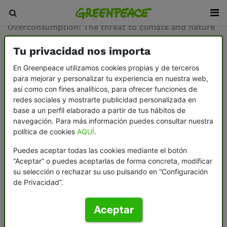
Inicio
/
Sala de prensa
/
Documentos
/
Overconsumption: The threat to climate and nature
Tu privacidad nos importa
21-11-2022
En Greenpeace utilizamos cookies propias y de terceros
Overconsumption:
para mejorar y personalizar tu experiencia en nuestra web,
así como con fines analíticos, para ofrecer funciones de
The threat to
redes sociales y mostrarte publicidad personalizada en
base a un perfil elaborado a partir de tus hábitos de
climate and nature
navegación. Para más información puedes consultar nuestra
política de cookies
AQUÍ
.
Puedes aceptar todas las cookies mediante el botón
Overconsumption: The threat to
“Aceptar” o puedes aceptarlas de forma concreta, modificar
climate and nature
su selección o rechazar su uso pulsando en “Configuración
We live on a planet with limited
de Privacidad”.
resources. Yet our economy runs at a
level where we would need 1.8 Earths
Aceptar
to satisfy our current rate of