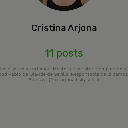
Cristina Arjona
11 posts
rtes y servicios urbanos. Máster universitario en planific
idad Pablo de Olavide de Sevilla. Responsable de la camp
Bluesky: @crisarjona.bsky.social