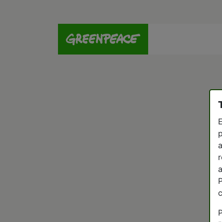
E
p
a
r
a
P
P