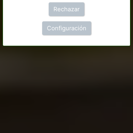
Rechazar
Configuración