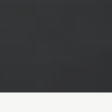
Inicio
/
Noticias
/
La crisis de las toallitas húmedas