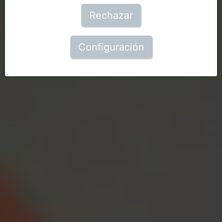
Rechazar
Configuración