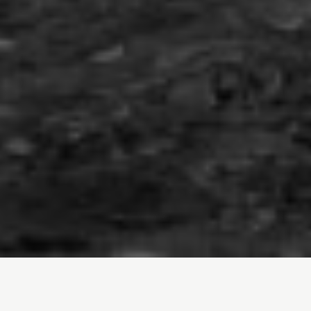
Inicio
/
Noticias
/
La guerra de Yemen está llena de secretos