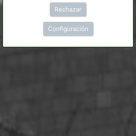
Rechazar
Configuración