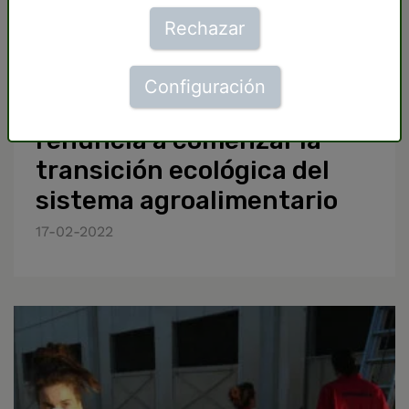
Rechazar
Configuración
El Gobierno de Sánchez
renuncia a comenzar la
transición ecológica del
sistema agroalimentario
17-02-2022