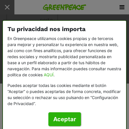
Inicio
/
Sala de prensa
/
Comunicados
perte-
agroalimentario
Tu privacidad nos importa
En Greenpeace utilizamos cookies propias y de terceros
Todo
para mejorar y personalizar tu experiencia en nuestra web,
así como con fines analíticos, para ofrecer funciones de
Comunicados
redes sociales y mostrarte publicidad personalizada en
base a un perfil elaborado a partir de tus hábitos de
Informes
navegación. Para más información puedes consultar nuestra
política de cookies
AQUÍ
.
Documentos
Puedes aceptar todas las cookies mediante el botón
“Aceptar” o puedes aceptarlas de forma concreta, modificar
su selección o rechazar su uso pulsando en “Configuración
de Privacidad”.
Aceptar