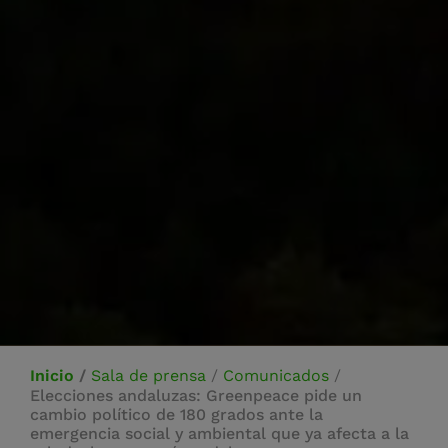
Inicio
/
Sala de prensa
/
Comunicados
/
Elecciones andaluzas: Greenpeace pide un
cambio político de 180 grados ante la
emergencia social y ambiental que ya afecta a la