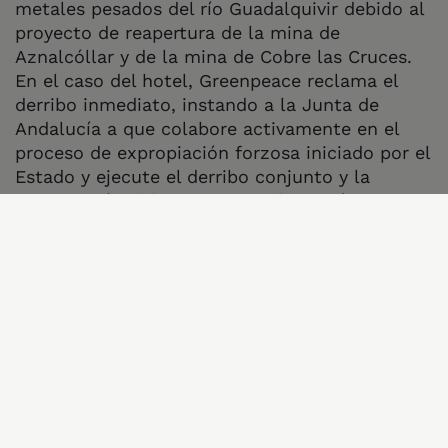
metales pesados del río Guadalquivir debido al
proyecto de reapertura de la mina de
Aznalcóllar y de la mina de Cobre las Cruces.
En el caso del hotel, Greenpeace reclama el
derribo inmediato, instando a la Junta de
Andalucía a que colabore activamente en el
proceso de expropiación forzosa iniciado por el
Estado y ejecute el derribo conjunto y la
restauración del paraje natural sin más
dilaciones judiciales. En el caso de Aznalcóllar,
Greenpeace reclama la cancelación cautelar
del proyecto y la constitución de un grupo de
expertos/as que evalúe en profundidad los
efectos de estos vertidos en el medio ambiente
y sus afecciones a la salud y la seguridad
alimentaria.
Greenpeace apela al himno de Andalucía para
recordar que esta tierra tiene “
vocación de paz