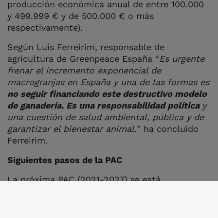
producción económica anual de entre 100.000
y 499.999 € y de 500.000 € o más
respectivamente).
Según Luís Ferreirim, responsable de
agricultura de Greenpeace España “
Es urgente
frenar el incremento exponencial de
macrogranjas en España y una de las formas es
no seguir financiando este destructivo modelo
de ganadería. Es una responsabilidad política
y
una cuestión de salud ambiental, pública y de
garantizar el bienestar animal.
” ha concluido
Ferreirim.
Siguientes pasos de la PAC
La próxima PAC (2021-2
027) se está
discut
iendo actualmente en los gobiernos
nacionales y el Parlamento Europeo. El 14 de
febrero, la Comisión de Medio Ambiente del