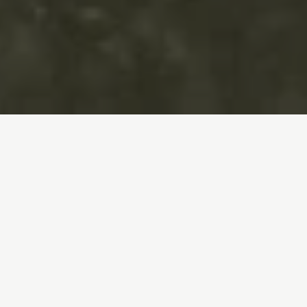
Inicio
/
En Profundidad
/
El crimen del agua, el crimen del Mar Menor
Agricultura y ganadería
Agua
21-06-2022
El crimen del agua, el
crimen del Mar Menor