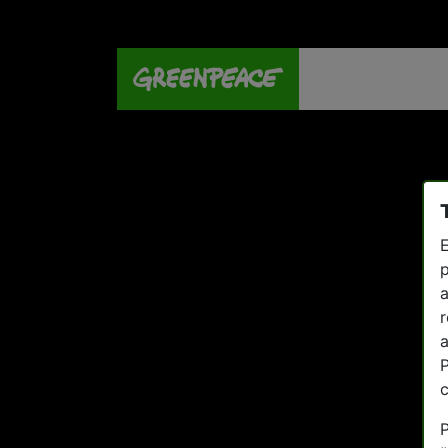
E
p
a
r
a
P
P