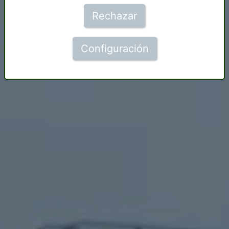
Rechazar
Configuración