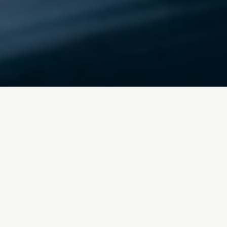
Inicio
/
Blog
fondos-
europeos