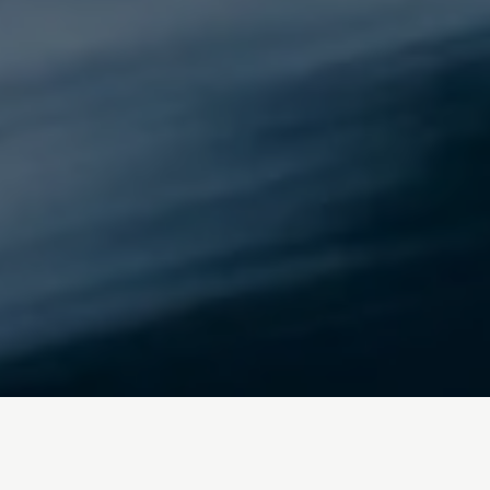
Inicio
/
Blog
recuperacion-