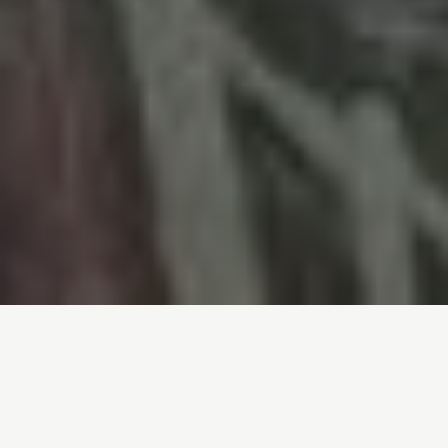
Inicio
/
Noticias
/
ACCIÓN
Ana Botín, en guerra con el planeta
Entrada de blog por
Nanqui Soto
- 17-10-2024