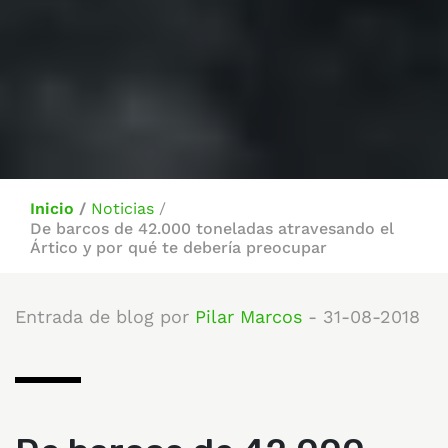
Inicio
/
Noticias
/
De barcos de 42.000 toneladas atravesando el
Ártico y por qué te debería preocupar
Entrada de blog por
Pilar Marcos
- 31-08-2018