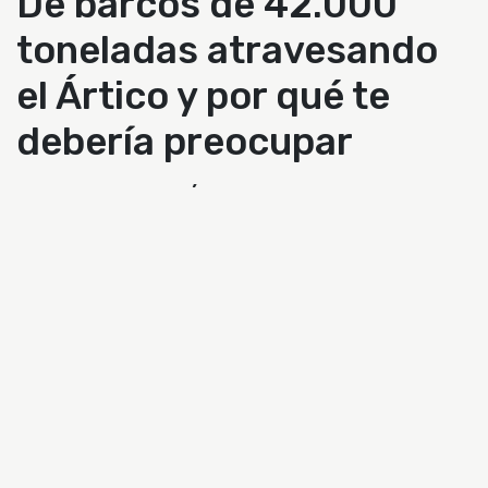
De barcos de 42.000
toneladas atravesando
el Ártico y por qué te
debería preocupar
Lo que pasa en el Ártico no se queda en el
Ártico
. O al menos a eso apuntan
las
investigaciones
que, todavía en pañales y con
la complejidad de los procesos subyacentes,
señalan la existencia de una relación causal
entre la pérdida de manto de hielo ártico y el
cambio en los patrones en la circulación
atmosférica, la circulación oceánica y los
gradientes térmicos del hemisferio norte.
La pérdida de hielo
puede estar detrás
de los
fenómenos meteorológicos extremos sin