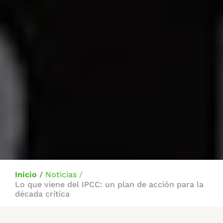
Inicio
/
Noticias
/
Lo que viene del IPCC: un plan de acción para la
década crítica