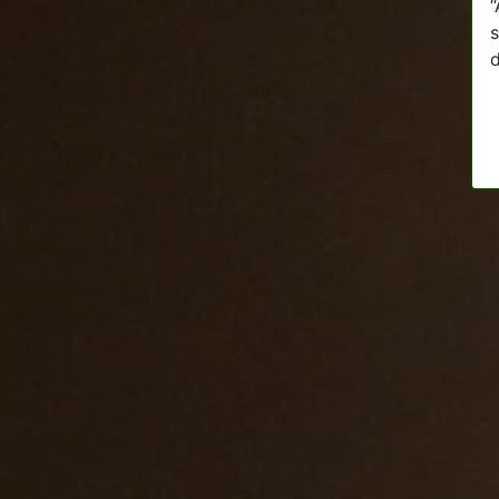
“
s
d