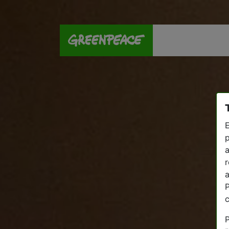
E
p
a
r
a
P
P