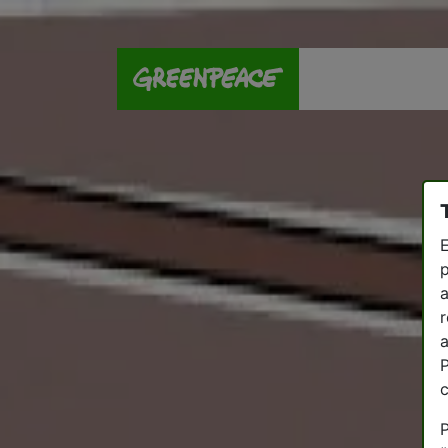
E
p
a
r
a
P
P