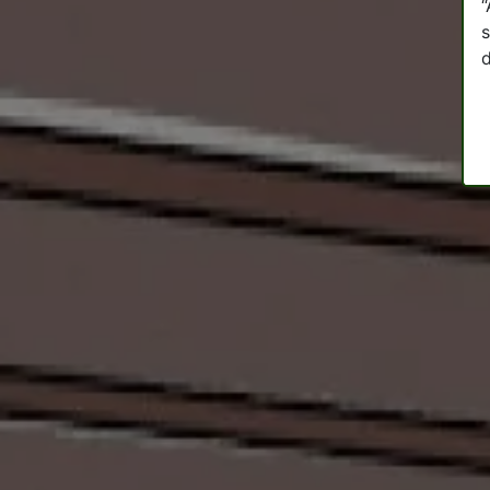
“
s
d