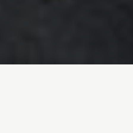
Inicio
/
Noticias
/
Así consiguen los fabricantes vender coches
más contaminantes
Entrada de blog por
Adrián Fernández Carrasco
- 07-07-2020