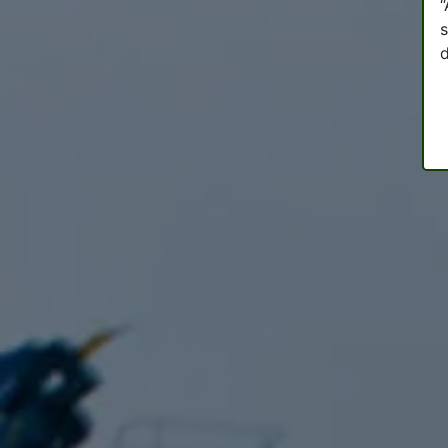
“
s
d