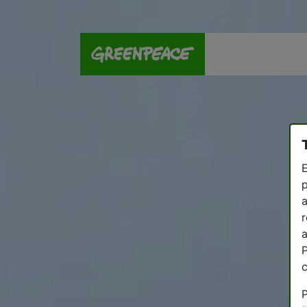
E
p
a
r
a
P
P