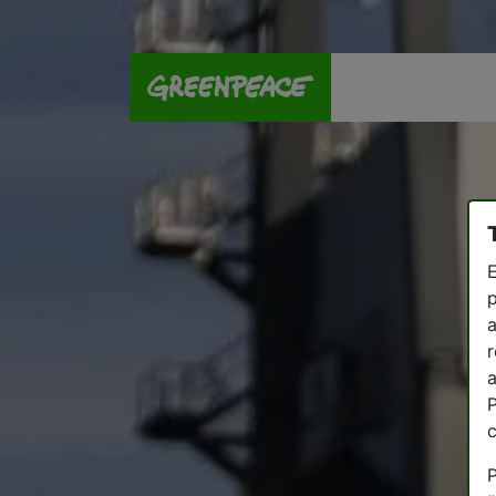
E
p
a
r
a
P
P