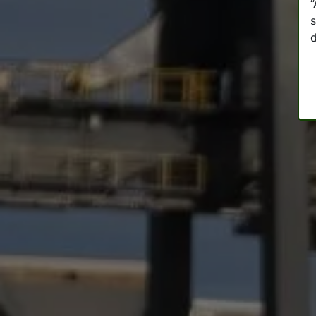
“
s
d