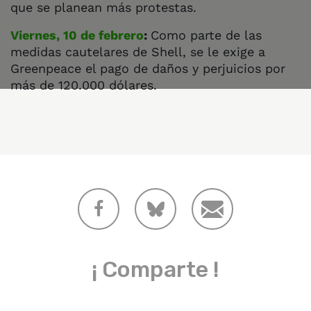
que se planean más protestas.
Viernes, 10 de febrero
:
Como parte de las
medidas cautelares de Shell, se le exige a
Greenpeace el pago de daños y perjuicios por
más de 120.000 dólares.
¡ Comparte !