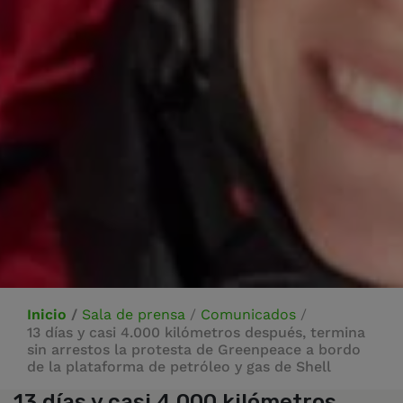
Inicio
/
Sala de prensa
/
Comunicados
/
13 días y casi 4.000 kilómetros después, termina
sin arrestos la protesta de Greenpeace a bordo
de la plataforma de petróleo y gas de Shell
13 días y casi 4.000 kilómetros