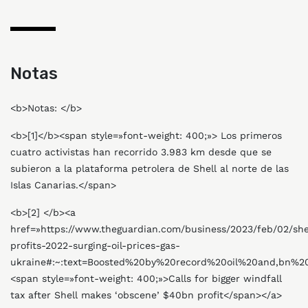
Notas
<b>Notas: </b>
<b>[1]</b><span style=»font-weight: 400;»> Los primeros
cuatro activistas han recorrido 3.983 km desde que se
subieron a la plataforma petrolera de Shell al norte de las
Islas Canarias.</span>
<b>[2] </b><a
href=»https://www.theguardian.com/business/2023/feb/02/she
profits-2022-surging-oil-prices-gas-
ukraine#:~:text=Boosted%20by%20record%20oil%20and,bn%
<span style=»font-weight: 400;»>Calls for bigger windfall
tax after Shell makes ‘obscene’ $40bn profit</span></a>