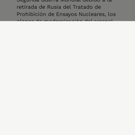
retirada de Rusia del Tratado de
Prohibición de Ensayos Nucleares, los
planes de modernización del arsenal
nuclear de EEUU o las maniobras
nucleares de la OTAN en Europa.
La extensión del hielo marino en la
Antártida
ha descendido un 15 %, la cifra
más baja desde que hay registro, causando
la muerte de más de 10.000 pingüinos.
Lamentablemente, las
macrogranjas
de
vacuno siguen estando excluidas de la
Directiva de Emisiones Industriales.
Lo que tendría que suceder para que
2024 sea un año de éxito para la vida en
el planeta:
El gobierno aumenta la
ambición climática
para alinearse con la ciencia y con el objetivo