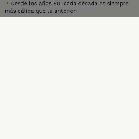
Desde los años 80, cada década es siempre
más cálida que la anterior
“
Todo apunta a que este verano vamos a
constatar nuevamente que nuestra casa se
quema. No solo está más caliente, se
quema.
Los bosques, que deberían estar
actuando como sumideros de carbono y
mitigando el cambio climático, están ardiendo
y emitiendo así grandes cantidades de gases de
efecto invernadero,
alejándonos todavía maś
del objetivo del Acuerdo de París, de evitar que
la temperatura del planeta aumente por
encima de 1,5 ºC.
” ha recordado Soto.
Notas: