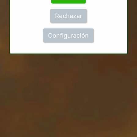
Rechazar
Configuración