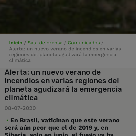
Inicio
/
Sala de prensa
/
Comunicados
/
Alerta: un nuevo verano de incendios en varias
regiones del planeta agudizará la emergencia
climática
Alerta: un nuevo verano de
incendios en varias regiones del
planeta agudizará la emergencia
climática
08-07-2020
En Brasil, vaticinan que este verano
será aún peor que el de 2019 y, en
Siberia, solo en junio, el fuego ya ha