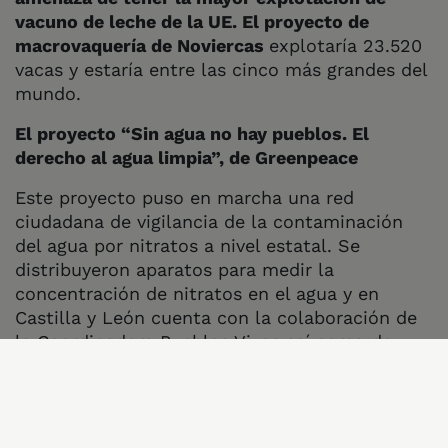
vacuno de leche de la UE. El proyecto de
macrovaquería de Noviercas
explotaría 23.520
vacas y estaría entre las cinco más grandes del
mundo.
El proyecto “Sin agua no hay pueblos. El
derecho al agua limpia”, de Greenpeace
Este proyecto puso en marcha una red
ciudadana de vigilancia de la contaminación
del agua por nitratos a nivel estatal. Se
distribuyeron aparatos para medir la
concentración de nitratos en el agua y en
Castilla y León cuenta con la colaboración de
la Coordinadora Pueblos Vivos así como de
otras entidades de Zamora que se están
encargando de hacer mediciones en la
provincia de Zamora.