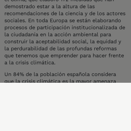
demostrado estar a la altura de las
recomendaciones de la ciencia y de los actores
sociales. En toda Europa se están elaborando
procesos de participación institucionalizada de
la ciudadanía en la acción ambiental para
construir la aceptabilidad social, la equidad y
la perdurabilidad de las profundas reformas
que tenemos que emprender para hacer frente
a la crisis climática.
Un 84% de la población española considera
que la crisis climática es la mayor amenaza
actual y que los gobiernos no actúan lo
suficiente. De hecho, el Estado español tiene
que hacer todavía un mayor esfuerzo, pese al
impulso de las renovables, para alcanzar el
objetivo de un 55% de reducción de emisiones
de GEI para 2030 marcado por la Unión
Europea. El Gobierno que saldrá de las urnas el