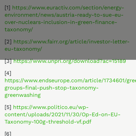
[1]
https://www.euractiv.com/section/energy-
environment/news/austria-ready-to-sue-eu-
over-nuclears-inclusion-in-green-finance-
taxonomy/
[2]
https://www.fairr.org/article/investor-letter-
eu-taxonomy/
[3]
https://www.unpri.org/download?ac=15189
[4]
https://www.endseurope.com/article/1734601/gre
groups-final-push-stop-taxonomy-
greenwashing
[5]
https://www.politico.eu/wp-
content/uploads/2021/11/30/Op-Ed-on-EU-
Taxonomy-100g-threshold-vf.pdf
[6]