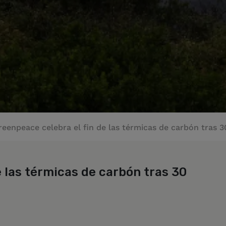
reenpeace celebra el fin de las térmicas de carbón tras
e las térmicas de carbón tras 30