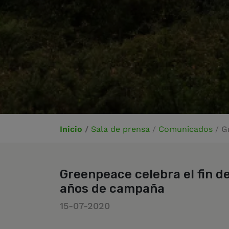
Inicio
/
Sala de prensa
/
Comunicados
/
G
Greenpeace celebra el fin d
años de campaña
15-07-2020