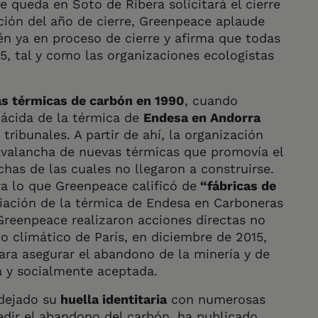
 queda en Soto de Ribera solicitará el cierre
ción del año de cierre, Greenpeace aplaude
én ya en proceso de cierre y afirma que todas
5, tal y como las organizaciones ecologistas
las térmicas de carbón en 1990
, cuando
 ácida de la térmica de
Endesa en Andorra
 tribunales. A partir de ahí, la organización
avalancha de nuevas térmicas que promovía el
chas de las cuales no llegaron a construirse.
a lo que Greenpeace calificó de
“fábricas de
iación de la térmica de Endesa en Carboneras
 Greenpeace realizaron acciones directas no
do climático de París, en diciembre de 2015,
ra asegurar el abandono de la minería y de
a y socialmente aceptada.
dejado su
huella identitaria
con numerosas
edir el abandono del carbón, ha publicado