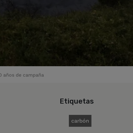
 30 años de campaña
Etiquetas
carbón