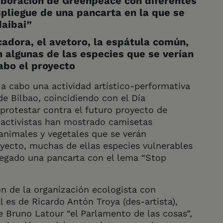
laboración de Greenpeace con diferentes
spliegue de una pancarta en la que se
aibai”
cadora, el avetoro, la espátula común,
on algunas de las especies que se verían
abo el proyecto
a cabo una actividad artístico-performativa
e Bilbao, coincidiendo con el Día
protestar contra el futuro proyecto de
 activistas han mostrado camisetas
animales y vegetales que se verán
yecto, muchas de ellas especies vulnerables
plegado una pancarta con el lema “Stop
ón de la organización ecologista con
al es de Ricardo Antón Troya (des-artista),
e Bruno Latour “el Parlamento de las cosas”,