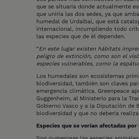
que se situaría donde actualmente est
que uniría las dos sedes, ya que amba
humedal de Urdaibai, que está catal
internacional, incumpliendo todo crit
las especies que de él dependen
.
“
En este lugar existen hábitats impre
peligro de extinción, como son el visó
especies vulnerables, como la espát
Los humedales son ecosistemas primo
biodiversidad, también son claves par
emergencia climática. Greenpeace apr
Guggenheim, al Ministerio para la Tra
Gobierno Vasco y a la Diputación de B
biodiversidad y que no debería realiz
Especies que se verían afectadas por 
Son numerosas las especies animales 