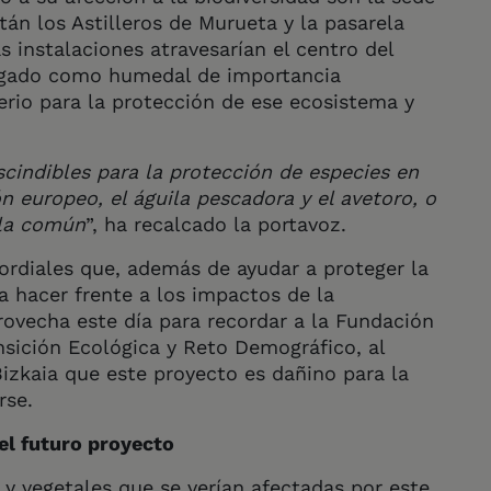
án los Astilleros de Murueta y la pasarela
s instalaciones atravesarían el centro del
ogado como humedal de importancia
erio para la protección de ese ecosistema y
scindibles para la protección de especies en
n europeo, el águila pescadora y el avetoro, o
ula común
”, ha recalcado la portavoz.
rdiales que, además de ayudar a proteger la
a hacer frente a los impactos de la
ovecha este día para recordar a la Fundación
nsición Ecológica y Reto Demográfico, al
izkaia que este proyecto es dañino para la
arse.
el futuro proyecto
y vegetales que se verían afectadas por este