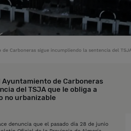
de Carboneras sigue incumpliendo la sentencia del TSJA q
l Ayuntamiento de Carboneras
ncia del TSJA que le obliga a
o no urbanizable
e denuncia que el pasado día 28 de junio
oletín Oficial de la Provincia de Almería